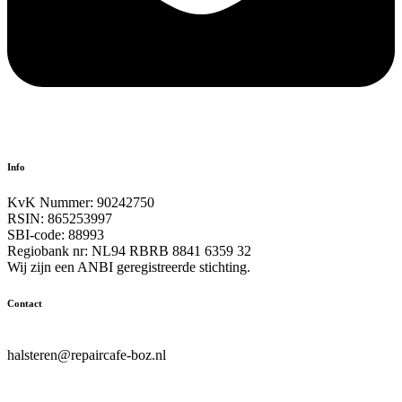
Info
KvK Nummer: 90242750
RSIN: 865253997
SBI-code: 88993
Regiobank nr: NL94 RBRB 8841 6359 32
Wij zijn een ANBI geregistreerde stichting.
Contact
hallo@repaircafe-boz.nl
halsteren@repaircafe-boz.nl
www.repaircafe-boz.nl
Contactformulier