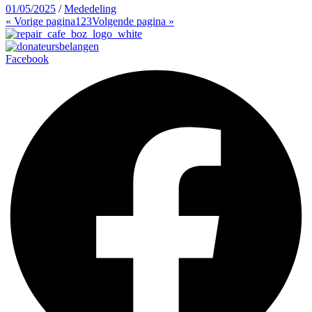
01/05/2025
/
Mededeling
« Vorige pagina
1
2
3
Volgende pagina »
Facebook