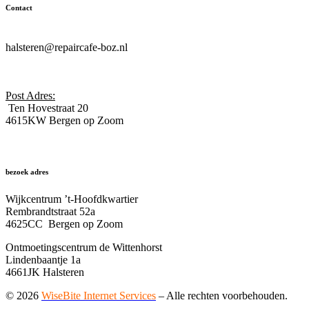
Contact
hallo@repaircafe-boz.nl
halsteren@repaircafe-boz.nl
www.repaircafe-boz.nl
Contactformulier
Post Adres:
Ten Hovestraat 20
4615KW Bergen op Zoom
bezoek adres
Wijkcentrum ’t-Hoofdkwartier
Rembrandtstraat 52a
4625CC Bergen op Zoom
Ontmoetingscentrum de Wittenhorst
Lindenbaantje 1a
4661JK Halsteren
© 2026
WiseBite Internet Services
– Alle rechten voorbehouden.