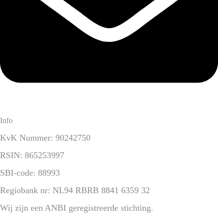
Info
KvK Nummer: 90242750
RSIN: 865253997
SBI-code: 88993
Regiobank nr: NL94 RBRB 8841 6359 32
Wij zijn een ANBI geregistreerde stichting.