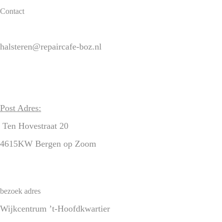
Contact
hallo@repaircafe-boz.nl
halsteren@repaircafe-boz.nl
www.repaircafe-boz.nl
Contactformulier
Post Adres:
Ten Hovestraat 20
4615KW Bergen op Zoom
bezoek adres
Wijkcentrum ’t-Hoofdkwartier